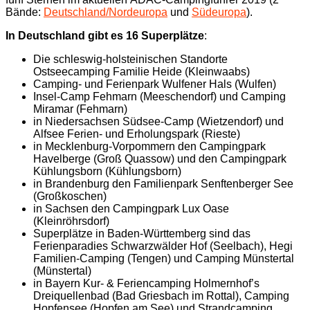
Bände:
Deutschland/Nordeuropa
und
Südeuropa
).
In Deutschland gibt es 16 Superplätze
:
Die schleswig-holsteinischen Standorte
Ostseecamping Familie Heide (Kleinwaabs)
Camping- und Ferienpark Wulfener Hals (Wulfen)
Insel-Camp Fehmarn (Meeschendorf) und Camping
Miramar (Fehmarn)
in Niedersachsen Südsee-Camp (Wietzendorf) und
Alfsee Ferien- und Erholungspark (Rieste)
in Mecklenburg-Vorpommern den Campingpark
Havelberge (Groß Quassow) und den Campingpark
Kühlungsborn (Kühlungsborn)
in Brandenburg den Familienpark Senftenberger See
(Großkoschen)
in Sachsen den Campingpark Lux Oase
(Kleinröhrsdorf)
Superplätze in Baden-Württemberg sind das
Ferienparadies Schwarzwälder Hof (Seelbach), Hegi
Familien-Camping (Tengen) und Camping Münstertal
(Münstertal)
in Bayern Kur- & Feriencamping Holmernhof’s
Dreiquellenbad (Bad Griesbach im Rottal), Camping
Hopfensee (Hopfen am See) und Strandcamping