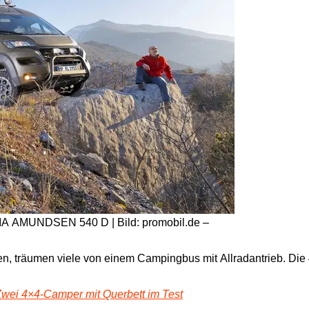
 AMUNDSEN 540 D | Bild: promobil.de –
ken, träumen viele von einem Campingbus mit Allradantrieb. Di
wei 4×4-Camper mit Querbett im Test