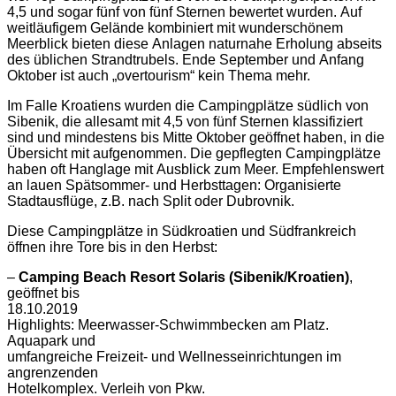
4,5 und sogar fünf von fünf Sternen bewertet wurden. Auf
weitläufigem Gelände kombiniert mit wunderschönem
Meerblick bieten diese Anlagen naturnahe Erholung abseits
des üblichen Strandtrubels. Ende September und Anfang
Oktober ist auch „overtourism“ kein Thema mehr.
Im Falle Kroatiens wurden die Campingplätze südlich von
Sibenik, die allesamt mit 4,5 von fünf Sternen klassifiziert
sind und mindestens bis Mitte Oktober geöffnet haben, in die
Übersicht mit aufgenommen. Die gepflegten Campingplätze
haben oft Hanglage mit Ausblick zum Meer. Empfehlenswert
an lauen Spätsommer- und Herbsttagen: Organisierte
Stadtausflüge, z.B. nach Split oder Dubrovnik.
Diese Campingplätze in Südkroatien und Südfrankreich
öffnen ihre Tore bis in den Herbst:
–
Camping Beach Resort Solaris (Sibenik/Kroatien)
,
geöffnet bis
18.10.2019
Highlights: Meerwasser-Schwimmbecken am Platz.
Aquapark und
umfangreiche Freizeit- und Wellnesseinrichtungen im
angrenzenden
Hotelkomplex. Verleih von Pkw.