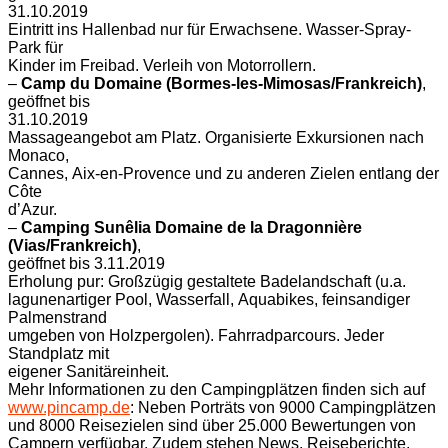
31.10.2019
Eintritt ins Hallenbad nur für Erwachsene. Wasser-Spray-
Park für
Kinder im Freibad. Verleih von Motorrollern.
–
Camp du Domaine (Bormes-les-Mimosas/Frankreich)
,
geöffnet bis
31.10.2019
Massageangebot am Platz. Organisierte Exkursionen nach
Monaco,
Cannes, Aix-en-Provence und zu anderen Zielen entlang der
Côte
d’Azur.
–
Camping Sunêlia Domaine de la Dragonnière
(Vias/Frankreich)
,
geöffnet bis 3.11.2019
Erholung pur: Großzügig gestaltete Badelandschaft (u.a.
lagunenartiger Pool, Wasserfall, Aquabikes, feinsandiger
Palmenstrand
umgeben von Holzpergolen). Fahrradparcours. Jeder
Standplatz mit
eigener Sanitäreinheit.
Mehr Informationen zu den Campingplätzen finden sich auf
www.pincamp.de
: Neben Porträts von 9000 Campingplätzen
und 8000 Reisezielen sind über 25.000 Bewertungen von
Campern verfügbar. Zudem stehen News, Reiseberichte,