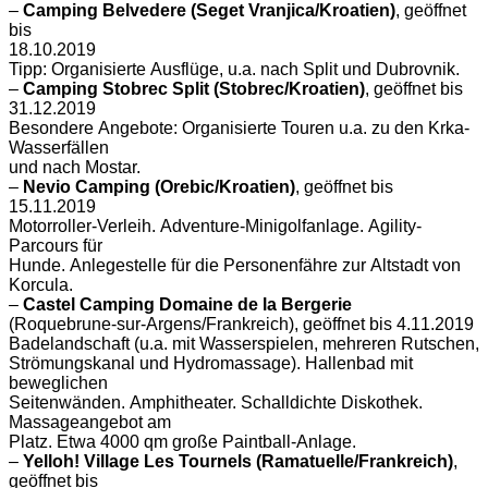
–
Camping Belvedere (Seget Vranjica/Kroatien)
, geöffnet
bis
18.10.2019
Tipp: Organisierte Ausflüge, u.a. nach Split und Dubrovnik.
–
Camping Stobrec Split (Stobrec/Kroatien)
, geöffnet bis
31.12.2019
Besondere Angebote: Organisierte Touren u.a. zu den Krka-
Wasserfällen
und nach Mostar.
–
Nevio Camping (Orebic/Kroatien)
, geöffnet bis
15.11.2019
Motorroller-Verleih. Adventure-Minigolfanlage. Agility-
Parcours für
Hunde. Anlegestelle für die Personenfähre zur Altstadt von
Korcula.
–
Castel Camping Domaine de la Bergerie
(Roquebrune-sur-Argens/Frankreich), geöffnet bis 4.11.2019
Badelandschaft (u.a. mit Wasserspielen, mehreren Rutschen,
Strömungskanal und Hydromassage). Hallenbad mit
beweglichen
Seitenwänden. Amphitheater. Schalldichte Diskothek.
Massageangebot am
Platz. Etwa 4000 qm große Paintball-Anlage.
–
Yelloh! Village Les Tournels (Ramatuelle/Frankreich)
,
geöffnet bis