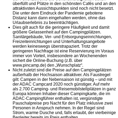
überfüllt und Plätze in den schönsten Cafés und an den
attraktivsten Aussichtspunkten sind noch nicht besetzt.
Die unter dem Eindruck der Pandemie gebotene
Distanz kann dann eingehalten werden, ohne das
Urlaubserlebnis zu beeinträchtigen.
Dies gilt auch für die geringere Häufigkeit und damit
größere Gelassenheit auf den Campingplätzen.
Sanitärgebäude, Ver- und Entsorgungseinrichtungen,
Freizeiteinrichtungen und Unterhaltungsangebote
werden keineswegs überstrapaziert. Trotz der
geringeren Nachfrage ist eine Reservierung im Voraus
immer von Vorteil, insbesondere an Wochenenden
sichert die Online-Buchung (z.B. über
www.pincamp.de) den „Wunschplatz“.
Nicht zuletzt sind die Preise auf den Campingplätzen
außerhalb der Hochsaison attraktiver. Als Faustregel
gilt: Campen in der Nebensaison ist günstig – und mit
der ADAC Campcard 2020 noch günstiger. Auf mehr
als 2.700 Camping- und Reisemobilstellplätzen in ganz
Europa können Inhaber dieser Campingkarte, die im
ADAC-Campingführer enthalten ist, vergünstigte
Pauschalpreise pro Nacht für den Platz inklusive zwei
Personen in Anspruch nehmen. In der Regel sind
Strom, warme Dusche und, falls erlaubt, der vierbeinige
Begleiter bereits im Preis enthalten.