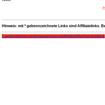
>
Hinweis: mit * gekennzeichnete Links sind Affiliatelinks. 
Campingführer
campingplatz
reisen
stellplätze
Wochenrückblick
Beitragsnavigation