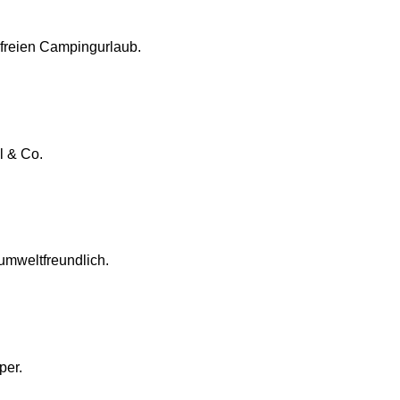
sfreien Campingurlaub.
l & Co.
umweltfreundlich.
per.