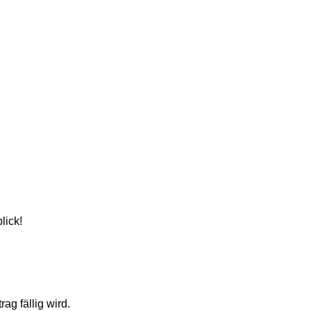
lick!
g fällig wird.