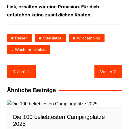
Link, erhalten wir eine Provision. Für dich
entstehen keine zusätzlichen Kosten.
Reisen
Stellplätze
Wildcamping
Wochenrückblick
Beitragsnavigation
Zurück
Weiter
Ähnliche Beiträge
Die 100 beliebtesten Campingplätze
2025