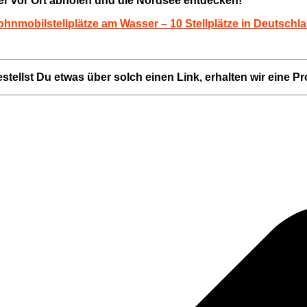
der vor Ort abholen und die Nordsee entdecken!
hnmobilstellplätze am Wasser – 10 Stellplätze in Deutschl
Bestellst Du etwas über solch einen Link, erhalten wir eine P