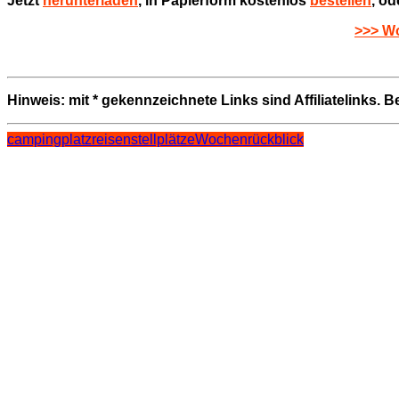
Jetzt
herunterladen
, in Papierform kostenlos
bestellen
, o
>>> Wo
Hinweis: mit * gekennzeichnete Links sind Affiliatelinks. 
campingplatz
reisen
stellplätze
Wochenrückblick
Beitragsnavigation