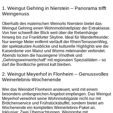
1. Weingut Gehring in Nierstein – Panorama trifft
Weingenuss
Oberhalb des malerischen Weinorts Nierstein bietet das
Weingut Gehring einen Wohnmobilstellplatz der Extraklasse.
Von hier schweift der Blick weit über die Rebenhänge
hinweg bis zur Frankfurter Skyline. Ideal für Wanderfreunde:
Nur wenige Meter entfernt verläuft der RheinTerrassenWeg,
der spektakuläre Ausblicke und kulturelle Highlights wie die
Kaiserdome von Mainz und Worms miteinander verbindet.
Abends locken die hauseigene Vinothek und
„Gehringsweinwirtschaft“ mit regionalen Spezialitäten – so
darf die Bordküche getrost kalt bleiben.
2. Weingut Meyerhof in Flonheim – Genussvolles
Weinerlebnis-Wochenende
Wer das Weindorf Flonheim ansteuert, wird mit einem
besonders umfangreichen Angebot empfangen. Das Weingut
Meyerhof verwöhnt seine Wohnmobilgäste nicht nur mit
Brötchenservice und Frühstücksbuffet, sondern bietet am
Wochenende ein komplettes Weinerlebnis-Paket an.
Inklusive: Zwei Übernachtungen, Weinprobe mit