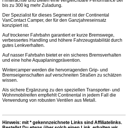
Hinterachse und bieten eine vergleichbare Performance bei
bis zu 300 kg mehr Zuladung.
Der Spezialist für dieses Segment ist der Continental
VanContact Camper, der für den Ganzjahreseinsatz
konzipiert ist.
Auf trockener Fahrbahn garantiert er kurze Bremswege,
verbessertes Handling und höhere Fahrzeugstabilität durch
gutes Lenkverhalten.
Auf nasser Fahrbahn bietet er ein sicheres Bremsverhalten
und eine hohe Aquaplaningprävention.
Wintercamper werden die hervorragenden Grip- und
Bremseigenschaften auf verschneiten Straßen zu schätzen
wissen.
Als sichere Ergänzung zu den speziellen Transporter- und
Wohnmobilreifen empfiehlt Continental in jedem Fall die
Verwendung von robusten Ventilen aus Metall.
Hinweis: mit * gekennzeichnete Links sind Affiliatelinks.
Bestellst Du etwas über solch einen Link, erhalten wir