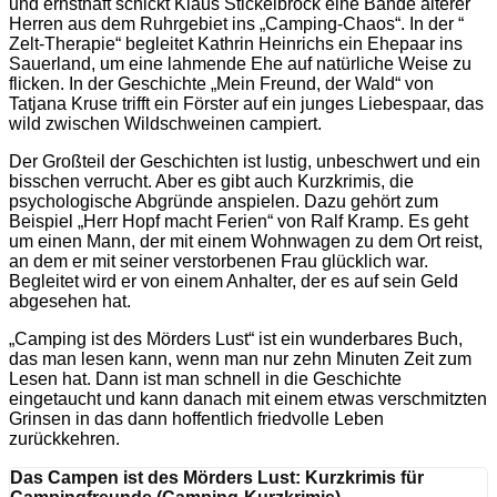
und ernsthaft schickt Klaus Stickelbröck eine Bande älterer
Herren aus dem Ruhrgebiet ins „Camping-Chaos“. In der “
Zelt-Therapie“ begleitet Kathrin Heinrichs ein Ehepaar ins
Sauerland, um eine lahmende Ehe auf natürliche Weise zu
flicken. In der Geschichte „Mein Freund, der Wald“ von
Tatjana Kruse trifft ein Förster auf ein junges Liebespaar, das
wild zwischen Wildschweinen campiert.
Der Großteil der Geschichten ist lustig, unbeschwert und ein
bisschen verrucht. Aber es gibt auch Kurzkrimis, die
psychologische Abgründe anspielen. Dazu gehört zum
Beispiel „Herr Hopf macht Ferien“ von Ralf Kramp. Es geht
um einen Mann, der mit einem Wohnwagen zu dem Ort reist,
an dem er mit seiner verstorbenen Frau glücklich war.
Begleitet wird er von einem Anhalter, der es auf sein Geld
abgesehen hat.
„Camping ist des Mörders Lust“ ist ein wunderbares Buch,
das man lesen kann, wenn man nur zehn Minuten Zeit zum
Lesen hat. Dann ist man schnell in die Geschichte
eingetaucht und kann danach mit einem etwas verschmitzten
Grinsen in das dann hoffentlich friedvolle Leben
zurückkehren.
Das Campen ist des Mörders Lust: Kurzkrimis für