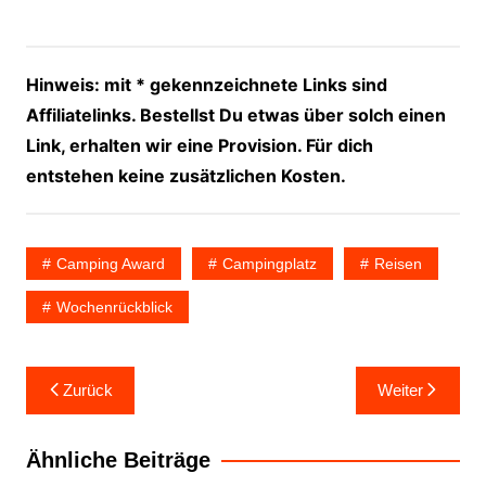
Hinweis: mit * gekennzeichnete Links sind
Affiliatelinks. Bestellst Du etwas über solch einen
Link, erhalten wir eine Provision. Für dich
entstehen keine zusätzlichen Kosten.
Camping Award
Campingplatz
Reisen
Wochenrückblick
Beitragsnavigation
Zurück
Weiter
Ähnliche Beiträge