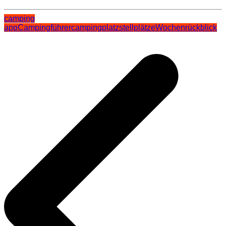
camping
app
Campingführer
campingplatz
stellplätze
Wochenrückblick
Beitragsnavigation