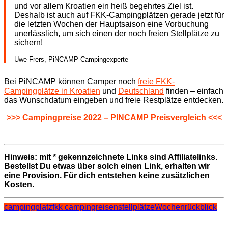
und vor allem Kroatien ein heiß begehrtes Ziel ist.
Deshalb ist auch auf FKK-Campingplätzen gerade jetzt für
die letzten Wochen der Hauptsaison eine Vorbuchung
unerlässlich, um sich einen der noch freien Stellplätze zu
sichern!
Uwe Frers, PiNCAMP-Campingexperte
Bei PiNCAMP können Camper noch
freie FKK-
Campingplätze in Kroatien
und
Deutschland
finden – einfach
das Wunschdatum eingeben und freie Restplätze entdecken.
>>> Campingpreise 2022 – PINCAMP Preisvergleich <<<
Hinweis: mit * gekennzeichnete Links sind Affiliatelinks.
Bestellst Du etwas über solch einen Link, erhalten wir
eine Provision. Für dich entstehen keine zusätzlichen
Kosten.
campingplatz
fkk camping
reisen
stellplätze
Wochenrückblick
Beitragsnavigation