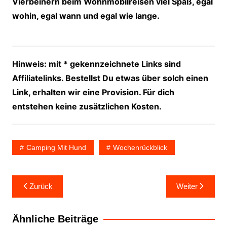
Vierbeinern beim Wohnmobilreisen viel Spaß, egal
wohin, egal wann und egal wie lange.
Hinweis: mit * gekennzeichnete Links sind
Affiliatelinks. Bestellst Du etwas über solch einen
Link, erhalten wir eine Provision. Für dich
entstehen keine zusätzlichen Kosten.
Camping Mit Hund
Wochenrückblick
Beitragsnavigation
Zurück
Weiter
Ähnliche Beiträge