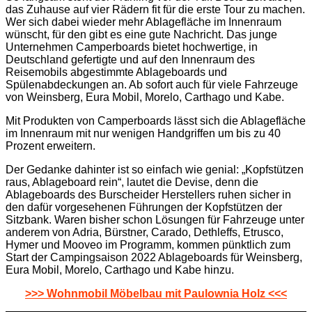
das Zuhause auf vier Rädern fit für die erste Tour zu machen.
Wer sich dabei wieder mehr Ablagefläche im Innenraum
wünscht, für den gibt es eine gute Nachricht. Das junge
Unternehmen Camperboards bietet hochwertige, in
Deutschland gefertigte und auf den Innenraum des
Reisemobils abgestimmte Ablageboards und
Spülenabdeckungen an. Ab sofort auch für viele Fahrzeuge
von Weinsberg, Eura Mobil, Morelo, Carthago und Kabe.
Mit Produkten von Camperboards lässt sich die Ablagefläche
im Innenraum mit nur wenigen Handgriffen um bis zu 40
Prozent erweitern.
Der Gedanke dahinter ist so einfach wie genial: „Kopfstützen
raus, Ablageboard rein“, lautet die Devise, denn die
Ablageboards des Burscheider Herstellers ruhen sicher in
den dafür vorgesehenen Führungen der Kopfstützen der
Sitzbank. Waren bisher schon Lösungen für Fahrzeuge unter
anderem von Adria, Bürstner, Carado, Dethleffs, Etrusco,
Hymer und Mooveo im Programm, kommen pünktlich zum
Start der Campingsaison 2022 Ablageboards für Weinsberg,
Eura Mobil, Morelo, Carthago und Kabe hinzu.
>>> Wohnmobil Möbelbau mit Paulownia Holz <<<