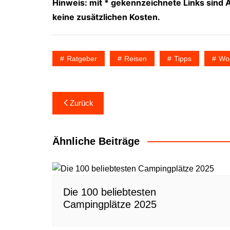
Hinweis: mit * gekennzeichnete Links sind Af
keine zusätzlichen Kosten.
Ratgeber
Reisen
Tipps
Woc
Beitragsnavigation
Zurück
Ähnliche Beiträge
Die 100 beliebtesten
Campingplätze 2025