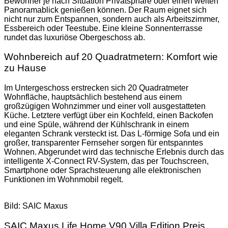
Bewohner je nach Situation Privatsphäre oder einen weiten
Panoramablick genießen können. Der Raum eignet sich
nicht nur zum Entspannen, sondern auch als Arbeitszimmer,
Essbereich oder Teestube. Eine kleine Sonnenterrasse
rundet das luxuriöse Obergeschoss ab.
Wohnbereich auf 20 Quadratmetern: Komfort wie
zu Hause
Im Untergeschoss erstrecken sich 20 Quadratmeter
Wohnfläche, hauptsächlich bestehend aus einem
großzügigen Wohnzimmer und einer voll ausgestatteten
Küche. Letztere verfügt über ein Kochfeld, einen Backofen
und eine Spüle, während der Kühlschrank in einem
eleganten Schrank versteckt ist. Das L-förmige Sofa und ein
großer, transparenter Fernseher sorgen für entspanntes
Wohnen. Abgerundet wird das technische Erlebnis durch das
intelligente X-Connect RV-System, das per Touchscreen,
Smartphone oder Sprachsteuerung alle elektronischen
Funktionen im Wohnmobil regelt.
Bild: SAIC Maxus
SAIC Maxus Life Home V90 Villa Edition Preis