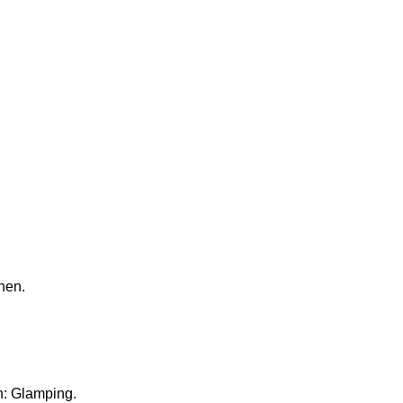
hen.
n: Glamping.