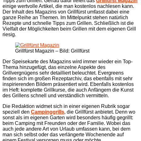
Tipps zum Grillen. Genau dafür liefert das
Grillfürst Magazin
einige wertvolle Artikel, die man kostenlos nachlesen kann.
Der Inhalt des Magazins von Grillfürst umfasst dabei eine
ganze Reihe an Themen. Im Mittelpunkt stehen natürlich
Rezepte und schnelle Tipps zum Grillen. Schließlich ist die
Vielfalt der Möglichkeiten beim Grillen mit dem eigenen Grill
riesig.
Grillfürst Magazin – Bild: Grillfürst
Der Speisekarte des Magazins wird immer wieder ein Top-
Thema hinzugefügt, das einzelne Aspekte des
Grillvergnügens sehr detailliert beleuchtet. Evergreens
finden sich im großen Rezeptarchiv, das ebenfalls mit sehr
inspirierenden Bildern präsentiert wird. Ebenfalls kostenlos
im Heft: komplette Grillkurse, die auch Anfängern die Kunst
des Grillens schnell und verständlich vermitteln.
Die Redaktion widmet sich in einer eigenen Rubrik sogar
speziell den
Campinggrills
, die Grillfürst anbietet. Denn wo
sonst als im eigenen Garten wird besonders häufig gegrillt:
beim Camping mit Freunden oder der Familie. Wobei das
auch jede andere Art von Urlaub umfassen kann, bei dem
man sich selbst oder das verlängerte Wochenende auf
einem Festival versorgen muss oder möchte.