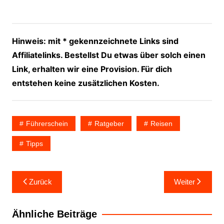
Hinweis: mit * gekennzeichnete Links sind
Affiliatelinks. Bestellst Du etwas über solch einen
Link, erhalten wir eine Provision. Für dich
entstehen keine zusätzlichen Kosten.
Führerschein
Ratgeber
Reisen
Tipps
Beitragsnavigation
Zurück
Weiter
Ähnliche Beiträge